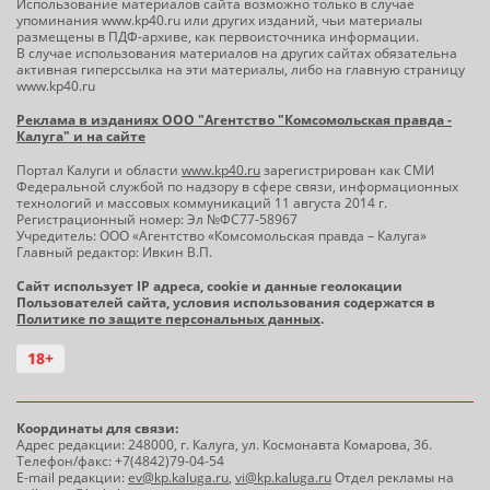
Использование материалов сайта возможно только в случае
упоминания www.kp40.ru или других изданий, чьи материалы
размещены в ПДФ-архиве, как первоисточника информации.
В случае использования материалов на других сайтах обязательна
активная гиперссылка на эти материалы, либо на главную страницу
www.kp40.ru
Реклама в изданиях ООО "Агентство "Комсомольская правда -
Калуга" и на сайте
Портал Калуги и области
www.kp40.ru
зарегистрирован как СМИ
Федеральной службой по надзору в сфере связи, информационных
технологий и массовых коммуникаций 11 августа 2014 г.
Регистрационный номер: Эл №ФС77-58967
Учредитель: ООО «Агентство «Комсомольская правда – Калуга»
Главный редактор: Ивкин В.П.
Сайт использует IP адреса, cookie и данные геолокации
Пользователей сайта, условия использования содержатся в
Политике по защите персональных данных
.
18+
Координаты для связи:
Адрес редакции: 248000, г. Калуга, ул. Космонавта Комарова, 36.
Телефон/факс: +7(4842)79-04-54
E-mail редакции:
ev@kp.kaluga.ru
,
vi@kp.kaluga.ru
Отдел рекламы на