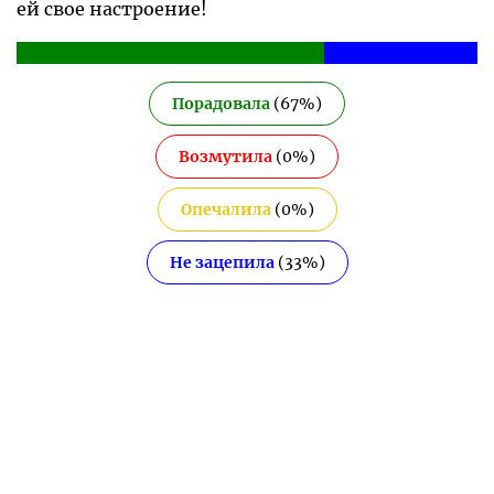
ей свое настроение!
Порадовала
(
67
%)
Возмутила
(
0
%)
Опечалила
(
0
%)
Не зацепила
(
33
%)