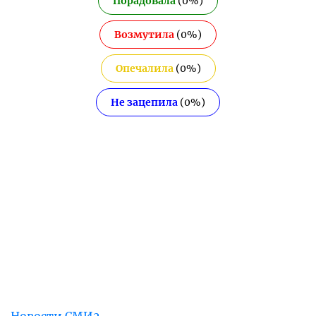
Порадовала
(
0
%)
Возмутила
(
0
%)
Опечалила
(
0
%)
Не зацепила
(
0
%)
Новости СМИ2