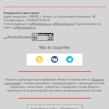
Координаты для связи:
Адрес редакции: 248000, г. Калуга, ул. Космонавта Комарова, 36.
Телефон/факс: +7(4842)79-04-54
E-mail редакции:
ev@kp.kaluga.ru
,
vi@kp.kaluga.ru
Отдел рекламы на
сайте:
sz@kp.kaluga.ru
Мы в соцсетях
Новости, размещенные в рубриках «Новости компаний» и
"Новости
партнеров"
с тэгами «реклама», «городская дума», «законодательное
собрание», «политика», «область», «Городской голова Калуги»
публикуются на договорной, рекламно-информационной основе.
Разработка сайта - alfainform.ru