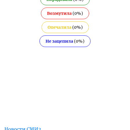
Возмутила
(
0
%)
Опечалила
(
0
%)
Не зацепила
(
0
%)
Новости СМИ2