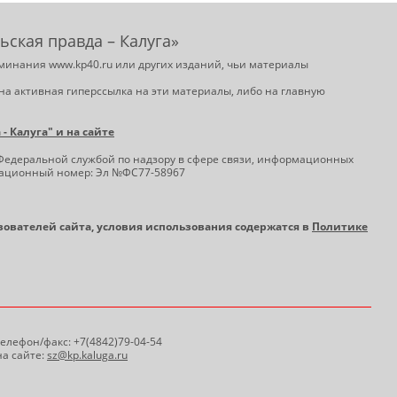
ьская правда – Калуга»
минания www.kp40.ru или других изданий, чьи материалы
на активная гиперссылка на эти материалы, либо на главную
 Калуга" и на сайте
Федеральной службой по надзору в сфере связи, информационных
трационный номер: Эл №ФС77-58967
ьзователей сайта, условия использования содержатся в
Политике
 Телефон/факс: +7(4842)79-04-54
а сайте:
sz@kp.kaluga.ru