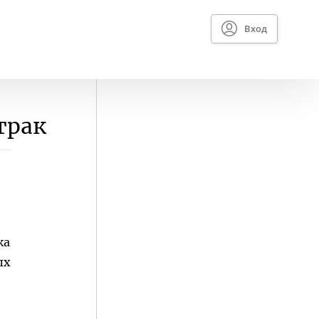
Вход
трак
ка
ых