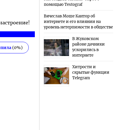
помощью Testograf
Вячеслав Моше Кантор об
интернете и его влиянии на
 настроение!
уровень нетерпимости в обществе
В Жуковском
районе дачники
епила
(
0
%)
ускорились в
интернете
Хитрости и
скрытые функции
Telegram