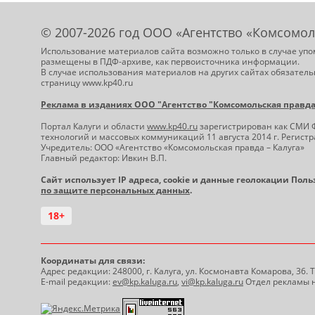
© 2007-2026 год ООО «Агентство «Комсомол
Использование материалов сайта возможно только в случае упо
размещены в ПДФ-архиве, как первоисточника информации.
В случае использования материалов на других сайтах обязатель
страницу www.kp40.ru
Реклама в изданиях ООО "Агентство "Комсомольская правда -
Портал Калуги и области
www.kp40.ru
зарегистрирован как СМИ 
технологий и массовых коммуникаций 11 августа 2014 г. Регис
Учредитель: ООО «Агентство «Комсомольская правда – Калуга»
Главный редактор: Ивкин В.П.
Сайт использует IP адреса, cookie и данные геолокации Пол
по защите персональных данных
.
18+
Координаты для связи:
Адрес редакции: 248000, г. Калуга, ул. Космонавта Комарова, 36.
E-mail редакции:
ev@kp.kaluga.ru
,
vi@kp.kaluga.ru
Отдел рекламы н