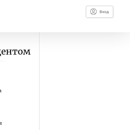
Вход
центом
а
я