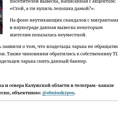
посетителей вывеска, написанная с акцентом:
«Стой, а ти купиль лепошка дамой?».
На фоне неутихающих скандалов с мигрантам
в наукограде данная вывеска некоторым
жителям показалась неуместной.
 заявили о том, что владельцы ларька не обращали
ки. Также чиновники обратились к собственнику Т
адельцев ларька снять данный баннер.
 и севера Калужской области в телеграм-канале
есно, объективно:
@obninsk2you
.