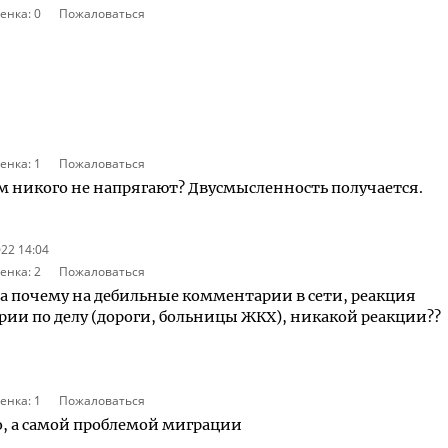
енка:
0
Пожаловаться
енка:
1
Пожаловаться
ом никого не напрягают? Двусмысленность получается.
022 14:04
енка:
2
Пожаловаться
а почему на дебильные комментарии в сети, реакция
арии по делу (дороги, больницы ЖКХ), никакой реакции??
енка:
1
Пожаловаться
до, а самой проблемой миграции