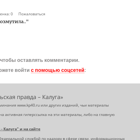
енка:
0
Пожаловаться
озмутила.."
, чтобы оставлять комментарии.
ожете войти
с помощью соцсетей
:
ьская правда – Калуга»
минания www.kp40.ru или других изданий, чьи материалы
на активная гиперссылка на эти материалы, либо на главную
 Калуга" и на сайте
Федеральной службой по надзору в сфере связи, информационных