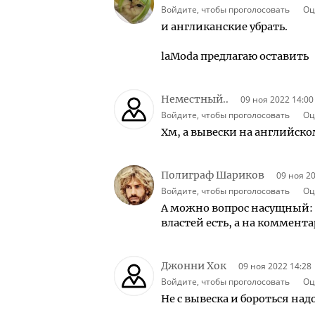
Войдите, чтобы проголосовать
Оц
и англиканские убрать.
laModa предлагаю оставить
Неместный..
09 ноя 2022 14:00
Войдите, чтобы проголосовать
Оц
Хм, а вывески на английск
Полиграф Шариков
09 ноя 2
Войдите, чтобы проголосовать
Оц
А можно вопрос насущный: 
властей есть, а на коммент
Джонни Хок
09 ноя 2022 14:28
Войдите, чтобы проголосовать
Оц
Не с вывеска и бороться на