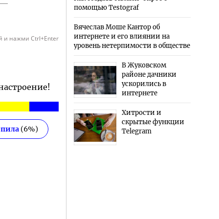
помощью Testograf
Вячеслав Моше Кантор об
интернете и его влиянии на
 и нажми Ctrl+Enter
уровень нетерпимости в обществе
В Жуковском
районе дачники
ускорились в
 настроение!
интернете
Хитрости и
скрытые функции
епила
(
6
%)
Telegram