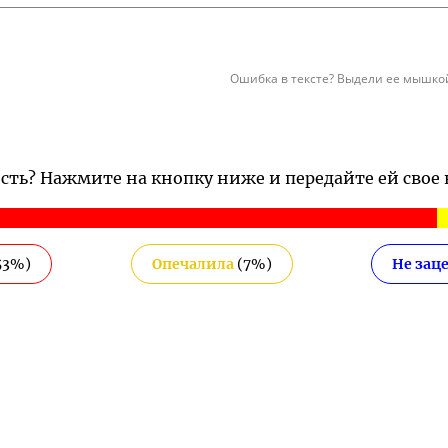
Ошибка в тексте? Выдели ее мышкой
ость? Нажмите на кнопку ниже и передайте ей свое
53
%)
Опечалила
(
7
%)
Не зац