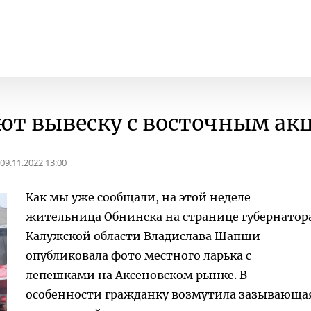
ют вывеску с восточным ак
09.11.2022 13:00
Как мы уже сообщали, на этой неделе
жительница Обнинска на странице губернатор
Калужской области Владислава Шапши
опубликовала фото местного ларька с
лепешками на Аксеновском рынке. В
особенности гражданку возмутила зазывающа