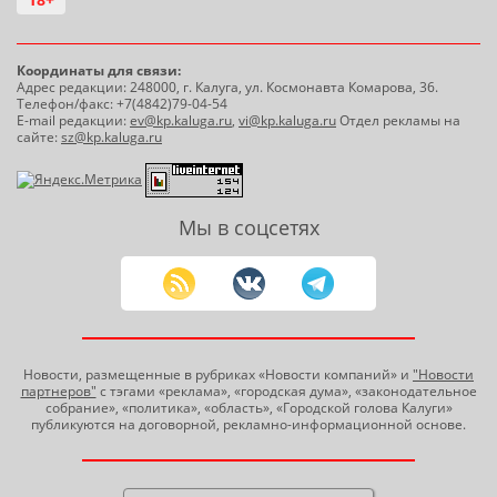
Координаты для связи:
Адрес редакции: 248000, г. Калуга, ул. Космонавта Комарова, 36.
Телефон/факс: +7(4842)79-04-54
E-mail редакции:
ev@kp.kaluga.ru
,
vi@kp.kaluga.ru
Отдел рекламы на
сайте:
sz@kp.kaluga.ru
Мы в соцсетях
Новости, размещенные в рубриках «Новости компаний» и
"Новости
партнеров"
с тэгами «реклама», «городская дума», «законодательное
собрание», «политика», «область», «Городской голова Калуги»
публикуются на договорной, рекламно-информационной основе.