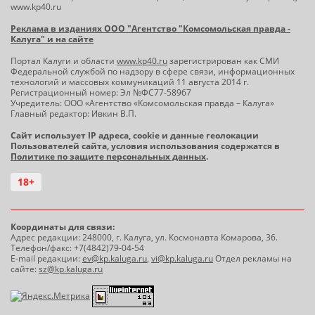
www.kp40.ru
Реклама в изданиях ООО "Агентство "Комсомольская правда -
Калуга" и на сайте
Портал Калуги и области
www.kp40.ru
зарегистрирован как СМИ
Федеральной службой по надзору в сфере связи, информационных
технологий и массовых коммуникаций 11 августа 2014 г.
Регистрационный номер: Эл №ФС77-58967
Учредитель: ООО «Агентство «Комсомольская правда – Калуга»
Главный редактор: Ивкин В.П.
Сайт использует IP адреса, cookie и данные геолокации
Пользователей сайта, условия использования содержатся в
Политике по защите персональных данных
.
18+
Координаты для связи:
Адрес редакции: 248000, г. Калуга, ул. Космонавта Комарова, 36.
Телефон/факс: +7(4842)79-04-54
E-mail редакции:
ev@kp.kaluga.ru
,
vi@kp.kaluga.ru
Отдел рекламы на
сайте:
sz@kp.kaluga.ru