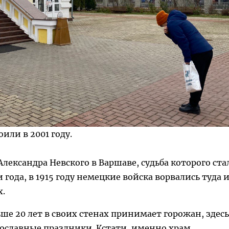
оили в 2001 году.
Александра Невского в Варшаве, судьба которого ста
 года, в 1915 году немецкие войска ворвались туда 
х.
ше 20 лет в своих стенах принимает горожан, здесь
вославные праздники. Кстати, именно храм