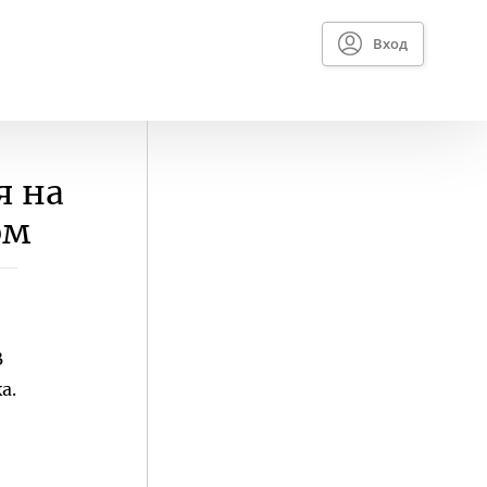
Вход
я на
ом
В
а.