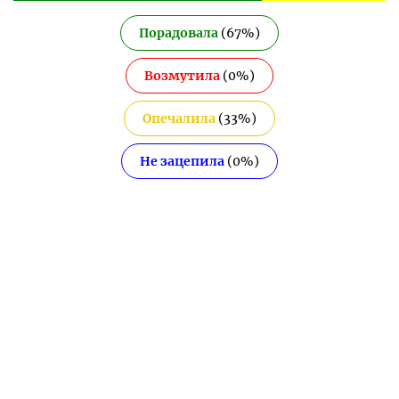
Порадовала
(
67
%)
Возмутила
(
0
%)
Опечалила
(
33
%)
Не зацепила
(
0
%)