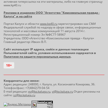
активная гиперссылка на эти материалы, либо на главную страницу
www.kp40.ru
Реклама в изданиях ООО "Агентство "Комсомольская правда -
Калуга" и на сайте
Портал Калуги и области
www.kp40.ru
зарегистрирован как СМИ
Федеральной службой по надзору в сфере связи, информационных
технологий и массовых коммуникаций 11 августа 2014 г.
Регистрационный номер: Эл №ФС77-58967
Учредитель: ООО «Агентство «Комсомольская правда – Калуга»
Главный редактор: Ивкин В.П.
Сайт использует IP адреса, cookie и данные геолокации
Пользователей сайта, условия использования содержатся в
Политике по защите персональных данных
.
18+
Координаты для связи:
Адрес редакции: 248000, г. Калуга, ул. Космонавта Комарова, 36.
Телефон/факс: +7(4842)79-04-54
E-mail редакции:
ev@kp.kaluga.ru
,
vi@kp.kaluga.ru
Отдел рекламы на
сайте:
sz@kp.kaluga.ru