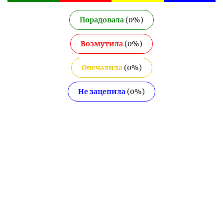
Порадовала
(
0
%)
Возмутила
(
0
%)
Опечалила
(
0
%)
Не зацепила
(
0
%)