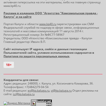
активная гиперссылка на эти материалы, либо на главную страницу
www.kp40.ru
Реклама в изданиях ООО "Агентство "Комсомольская правда -
Калуга" и на сайте
Портал Калуги и области
www.kp40.ru
зарегистрирован как СМИ
Федеральной службой по надзору в сфере связи, информационных
технологий и массовых коммуникаций 11 августа 2014 г.
Регистрационный номер: Эл №ФС77-58967
Учредитель: ООО «Агентство «Комсомольская правда – Калуга»
Главный редактор: Ивкин В.П.
Сайт использует IP адреса, cookie и данные геолокации
Пользователей сайта, условия использования содержатся в
Политике по защите персональных данных
.
18+
Координаты для связи:
Адрес редакции: 248000, г. Калуга, ул. Космонавта Комарова, 36.
Телефон/факс: +7(4842)79-04-54
E-mail редакции:
ev@kp.kaluga.ru
,
vi@kp.kaluga.ru
Отдел рекламы на
сайте:
sz@kp.kaluga.ru