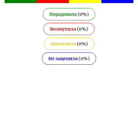
Порадовала
(
0
%)
Возмутила
(
0
%)
Опечалила
(
0
%)
Не зацепила
(
0
%)