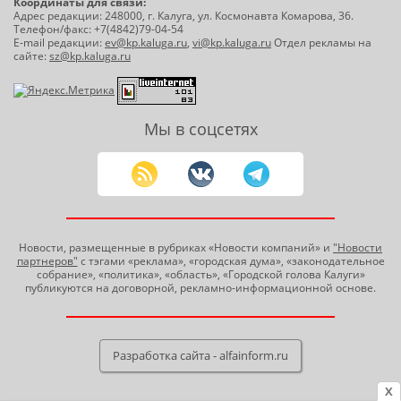
Координаты для связи:
Адрес редакции: 248000, г. Калуга, ул. Космонавта Комарова, 36.
Телефон/факс: +7(4842)79-04-54
E-mail редакции:
ev@kp.kaluga.ru
,
vi@kp.kaluga.ru
Отдел рекламы на
сайте:
sz@kp.kaluga.ru
Мы в соцсетях
Новости, размещенные в рубриках «Новости компаний» и
"Новости
партнеров"
с тэгами «реклама», «городская дума», «законодательное
собрание», «политика», «область», «Городской голова Калуги»
публикуются на договорной, рекламно-информационной основе.
Разработка сайта - alfainform.ru
X