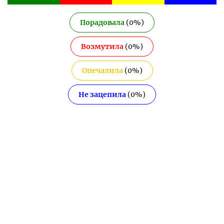
Порадовала
(
0
%)
Возмутила
(
0
%)
Опечалила
(
0
%)
Не зацепила
(
0
%)