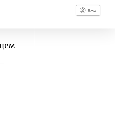
Вход
вцем