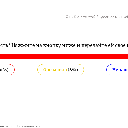
Ошибка в тексте? Выдели ее мышкой
ость? Нажмите на кнопку ниже и передайте ей свое
61
%)
Опечалила
(
8
%)
Не зац
енка:
3
Пожаловаться