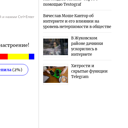
помощью Testograf
Вячеслав Моше Кантор об
 и нажми Ctrl+Enter
интернете и его влиянии на
уровень нетерпимости в обществе
В Жуковском
районе дачники
 настроение!
ускорились в
интернете
Хитрости и
епила
(
2
%)
скрытые функции
Telegram