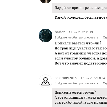
Парфёнов принял решение прове
Какой молодец, бесплатное 
harier
11 окт 2022 11:19
Войдите, чтобы проголосовать
Оц
Прикалываетесь что-ли?
До границы участка и так в
А вот от границы участка до
если участок большой, а дом 
Вот что значит подать ново
sozimov2016
12 окт 2022 08:24
Войдите, чтобы проголосовать
Оц
Прикалываетесь что-ли?
А вот от границы участка довес
участок большой, а дом в дальне