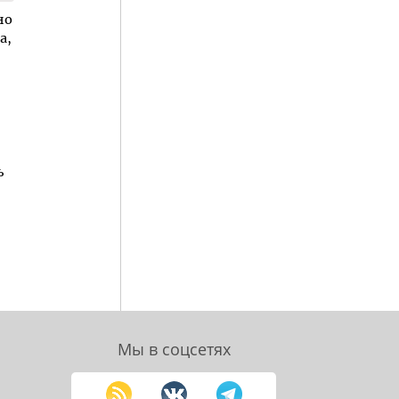
но
а,
ь
Мы в соцсетях