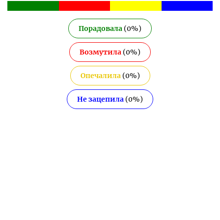
Порадовала
(
0
%)
Возмутила
(
0
%)
Опечалила
(
0
%)
Не зацепила
(
0
%)