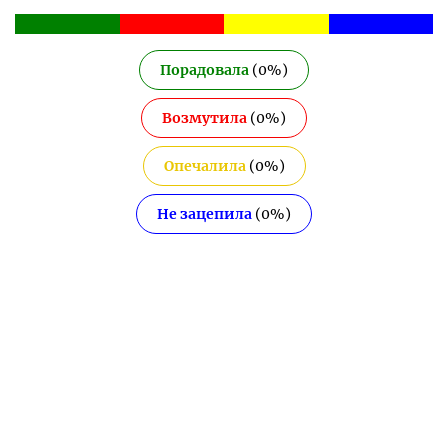
Порадовала
(
0
%)
Возмутила
(
0
%)
Опечалила
(
0
%)
Не зацепила
(
0
%)