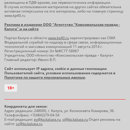
размещены в ПДФ-архиве, как первоисточника информации.
В случае использования материалов на других сайтах обязательна
активная гиперссылка на эти материалы, либо на главную страницу
www.kp40.ru
Реклама в изданиях ООО "Агентство "Комсомольская правда -
Калуга" и на сайте
Портал Калуги и области
www.kp40.ru
зарегистрирован как СМИ
Федеральной службой по надзору в сфере связи, информационных
технологий и массовых коммуникаций 11 августа 2014 г.
Регистрационный номер: Эл №ФС77-58967
Учредитель: ООО «Агентство «Комсомольская правда – Калуга»
Главный редактор: Ивкин В.П.
Сайт использует IP адреса, cookie и данные геолокации
Пользователей сайта, условия использования содержатся в
Политике по защите персональных данных
.
18+
Координаты для связи:
Адрес редакции: 248000, г. Калуга, ул. Космонавта Комарова, 36.
Телефон/факс: +7(4842)79-04-54
E-mail редакции:
ev@kp.kaluga.ru
,
vi@kp.kaluga.ru
Отдел рекламы на
сайте:
sz@kp.kaluga.ru