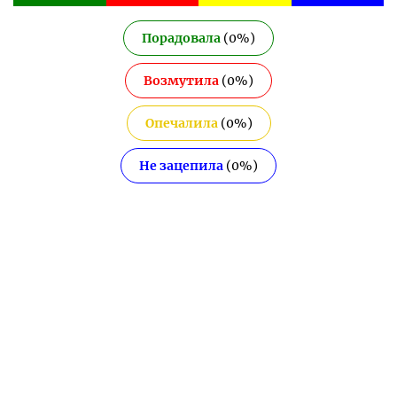
Порадовала
(
0
%)
Возмутила
(
0
%)
Опечалила
(
0
%)
Не зацепила
(
0
%)