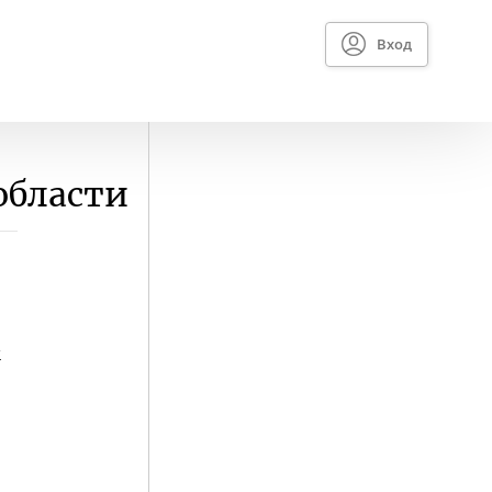
Вход
области
м