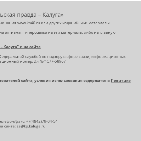
ьская правда – Калуга»
минания www.kp40.ru или других изданий, чьи материалы
на активная гиперссылка на эти материалы, либо на главную
 Калуга" и на сайте
Федеральной службой по надзору в сфере связи, информационных
трационный номер: Эл №ФС77-58967
ьзователей сайта, условия использования содержатся в
Политике
 Телефон/факс: +7(4842)79-04-54
а сайте:
sz@kp.kaluga.ru