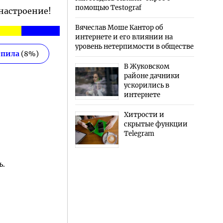
помощью Testograf
 настроение!
Вячеслав Моше Кантор об
интернете и его влиянии на
уровень нетерпимости в обществе
епила
(
8
%)
В Жуковском
районе дачники
ускорились в
интернете
Хитрости и
скрытые функции
Telegram
ь.