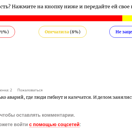
ость? Нажмите на кнопку ниже и передайте ей свое
71
%)
Опечалила
(
8
%)
Не зац
енка:
2
Пожаловаться
ко аварий, где люди гибнут и калечатся. И делом занялис
, чтобы оставлять комментарии.
ожете войти
с помощью соцсетей
: