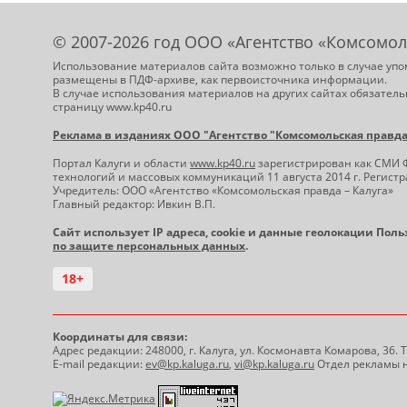
© 2007-2026 год ООО «Агентство «Комсомол
Использование материалов сайта возможно только в случае упо
размещены в ПДФ-архиве, как первоисточника информации.
В случае использования материалов на других сайтах обязатель
страницу www.kp40.ru
Реклама в изданиях ООО "Агентство "Комсомольская правда -
Портал Калуги и области
www.kp40.ru
зарегистрирован как СМИ 
технологий и массовых коммуникаций 11 августа 2014 г. Регис
Учредитель: ООО «Агентство «Комсомольская правда – Калуга»
Главный редактор: Ивкин В.П.
Сайт использует IP адреса, cookie и данные геолокации Пол
по защите персональных данных
.
18+
Координаты для связи:
Адрес редакции: 248000, г. Калуга, ул. Космонавта Комарова, 36.
E-mail редакции:
ev@kp.kaluga.ru
,
vi@kp.kaluga.ru
Отдел рекламы н