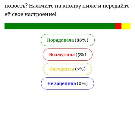
новость? Нажмите на кнопку ниже и передайте
ей свое настроение!
Порадовала
(
88
%)
Возмутила
(
5
%)
Опечалила
(
7
%)
Не зацепила
(
0
%)