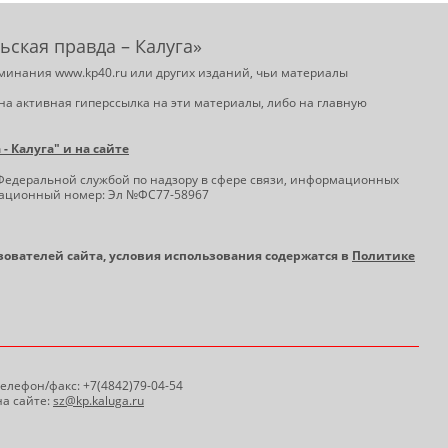
ьская правда – Калуга»
минания www.kp40.ru или других изданий, чьи материалы
на активная гиперссылка на эти материалы, либо на главную
 Калуга" и на сайте
Федеральной службой по надзору в сфере связи, информационных
трационный номер: Эл №ФС77-58967
ьзователей сайта, условия использования содержатся в
Политике
 Телефон/факс: +7(4842)79-04-54
а сайте:
sz@kp.kaluga.ru