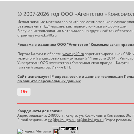
© 2007-2026 год ООО «Агентство «Комсомол
Использование материалов сайта возможно только в случае упо
размещены в ПДФ-архиве, как первоисточника информации.
В случае использования материалов на других сайтах обязатель
страницу www.kp40.ru
Реклама в изданиях ООО "Агентство "Комсомольская правда -
Портал Калуги и области
www.kp40.ru
зарегистрирован как СМИ 
технологий и массовых коммуникаций 11 августа 2014 г. Регис
Учредитель: ООО «Агентство «Комсомольская правда – Калуга»
Главный редактор: Ивкин В.П.
Сайт использует IP адреса, cookie и данные геолокации Пол
по защите персональных данных
.
18+
Координаты для связи:
Адрес редакции: 248000, г. Калуга, ул. Космонавта Комарова, 36.
E-mail редакции:
ev@kp.kaluga.ru
,
vi@kp.kaluga.ru
Отдел рекламы н