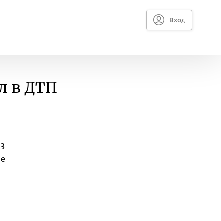
Вход
л в ДТП
М3
ое