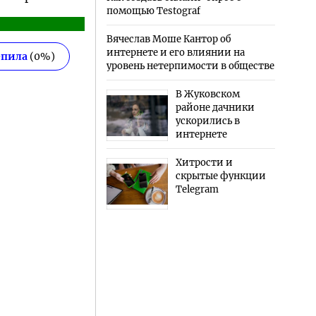
помощью Testograf
Вячеслав Моше Кантор об
интернете и его влиянии на
епила
(
0
%)
уровень нетерпимости в обществе
В Жуковском
районе дачники
ускорились в
интернете
Хитрости и
скрытые функции
Telegram