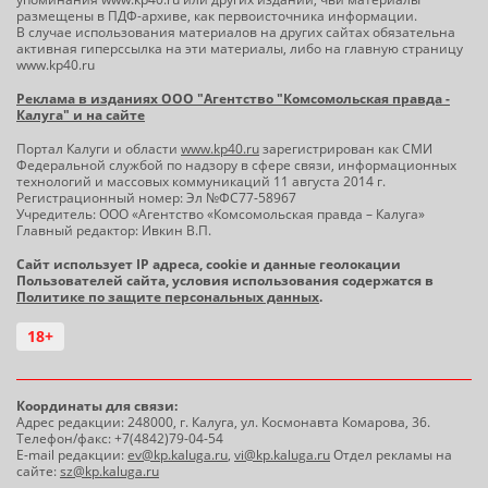
размещены в ПДФ-архиве, как первоисточника информации.
В случае использования материалов на других сайтах обязательна
активная гиперссылка на эти материалы, либо на главную страницу
www.kp40.ru
Реклама в изданиях ООО "Агентство "Комсомольская правда -
Калуга" и на сайте
Портал Калуги и области
www.kp40.ru
зарегистрирован как СМИ
Федеральной службой по надзору в сфере связи, информационных
технологий и массовых коммуникаций 11 августа 2014 г.
Регистрационный номер: Эл №ФС77-58967
Учредитель: ООО «Агентство «Комсомольская правда – Калуга»
Главный редактор: Ивкин В.П.
Сайт использует IP адреса, cookie и данные геолокации
Пользователей сайта, условия использования содержатся в
Политике по защите персональных данных
.
18+
Координаты для связи:
Адрес редакции: 248000, г. Калуга, ул. Космонавта Комарова, 36.
Телефон/факс: +7(4842)79-04-54
E-mail редакции:
ev@kp.kaluga.ru
,
vi@kp.kaluga.ru
Отдел рекламы на
сайте:
sz@kp.kaluga.ru