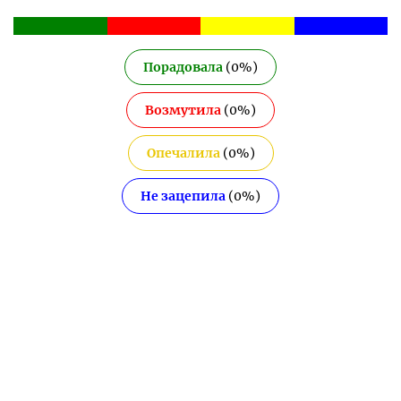
Порадовала
(
0
%)
Возмутила
(
0
%)
Опечалила
(
0
%)
Не зацепила
(
0
%)