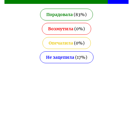
Порадовала
(
83
%)
Возмутила
(
0
%)
Опечалила
(
0
%)
Не зацепила
(
17
%)