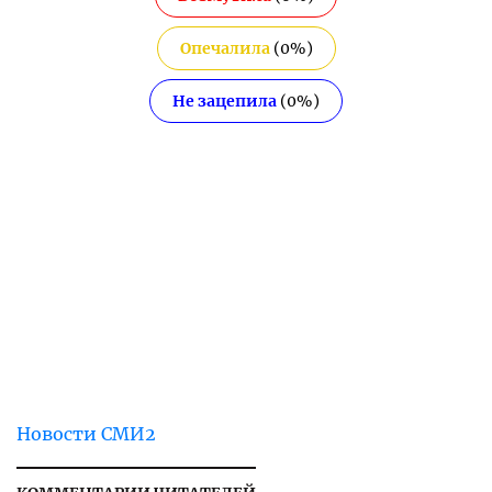
Опечалила
(
0
%)
Не зацепила
(
0
%)
Новости СМИ2