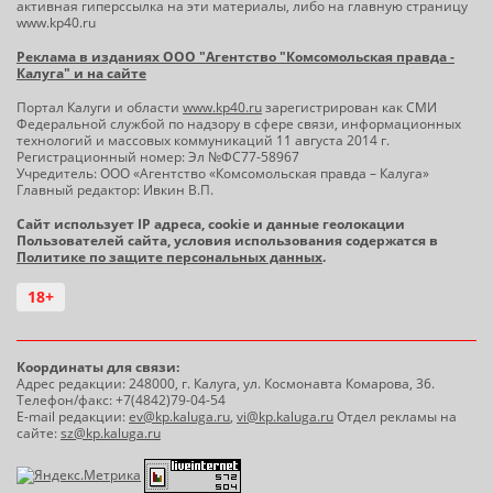
активная гиперссылка на эти материалы, либо на главную страницу
www.kp40.ru
Реклама в изданиях ООО "Агентство "Комсомольская правда -
Калуга" и на сайте
Портал Калуги и области
www.kp40.ru
зарегистрирован как СМИ
Федеральной службой по надзору в сфере связи, информационных
технологий и массовых коммуникаций 11 августа 2014 г.
Регистрационный номер: Эл №ФС77-58967
Учредитель: ООО «Агентство «Комсомольская правда – Калуга»
Главный редактор: Ивкин В.П.
Сайт использует IP адреса, cookie и данные геолокации
Пользователей сайта, условия использования содержатся в
Политике по защите персональных данных
.
18+
Координаты для связи:
Адрес редакции: 248000, г. Калуга, ул. Космонавта Комарова, 36.
Телефон/факс: +7(4842)79-04-54
E-mail редакции:
ev@kp.kaluga.ru
,
vi@kp.kaluga.ru
Отдел рекламы на
сайте:
sz@kp.kaluga.ru