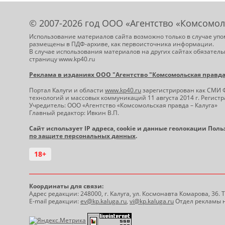
© 2007-2026 год ООО «Агентство «Комсомол
Использование материалов сайта возможно только в случае упо
размещены в ПДФ-архиве, как первоисточника информации.
В случае использования материалов на других сайтах обязатель
страницу www.kp40.ru
Реклама в изданиях ООО "Агентство "Комсомольская правда -
Портал Калуги и области
www.kp40.ru
зарегистрирован как СМИ 
технологий и массовых коммуникаций 11 августа 2014 г. Регис
Учредитель: ООО «Агентство «Комсомольская правда – Калуга»
Главный редактор: Ивкин В.П.
Сайт использует IP адреса, cookie и данные геолокации Пол
по защите персональных данных
.
18+
Координаты для связи:
Адрес редакции: 248000, г. Калуга, ул. Космонавта Комарова, 36.
E-mail редакции:
ev@kp.kaluga.ru
,
vi@kp.kaluga.ru
Отдел рекламы н