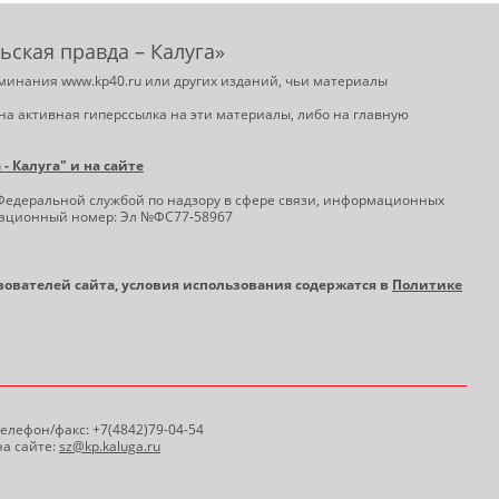
ьская правда – Калуга»
минания www.kp40.ru или других изданий, чьи материалы
на активная гиперссылка на эти материалы, либо на главную
 Калуга" и на сайте
Федеральной службой по надзору в сфере связи, информационных
трационный номер: Эл №ФС77-58967
ьзователей сайта, условия использования содержатся в
Политике
 Телефон/факс: +7(4842)79-04-54
а сайте:
sz@kp.kaluga.ru