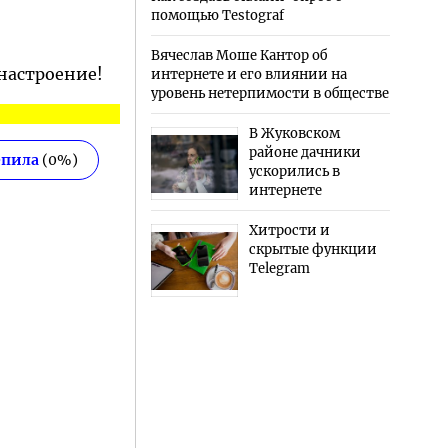
помощью Testograf
Вячеслав Моше Кантор об
 настроение!
интернете и его влиянии на
уровень нетерпимости в обществе
В Жуковском
районе дачники
епила
(
0
%)
ускорились в
интернете
Хитрости и
скрытые функции
Telegram