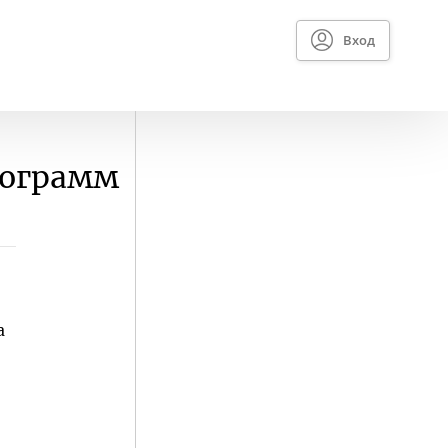
Вход
лограмм
а