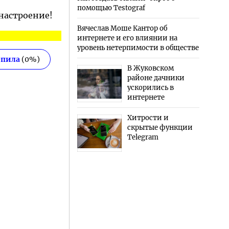
помощью Testograf
 настроение!
Вячеслав Моше Кантор об
интернете и его влиянии на
уровень нетерпимости в обществе
епила
(
0
%)
В Жуковском
районе дачники
ускорились в
интернете
Хитрости и
скрытые функции
Telegram