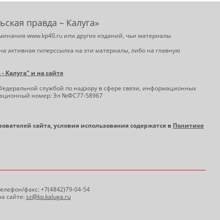
ьская правда – Калуга»
минания www.kp40.ru или других изданий, чьи материалы
на активная гиперссылка на эти материалы, либо на главную
 Калуга" и на сайте
Федеральной службой по надзору в сфере связи, информационных
трационный номер: Эл №ФС77-58967
ьзователей сайта, условия использования содержатся в
Политике
 Телефон/факс: +7(4842)79-04-54
а сайте:
sz@kp.kaluga.ru