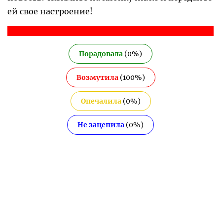
ей свое настроение!
Порадовала
(
0
%)
Возмутила
(
100
%)
Опечалила
(
0
%)
Не зацепила
(
0
%)