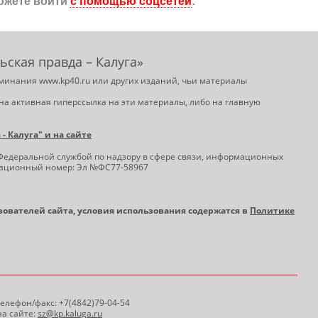
ожете войти
с помощью соцсетей
:
ьская правда – Калуга»
минания www.kp40.ru или других изданий, чьи материалы
на активная гиперссылка на эти материалы, либо на главную
 Калуга" и на сайте
Федеральной службой по надзору в сфере связи, информационных
трационный номер: Эл №ФС77-58967
ьзователей сайта, условия использования содержатся в
Политике
 Телефон/факс: +7(4842)79-04-54
а сайте:
sz@kp.kaluga.ru