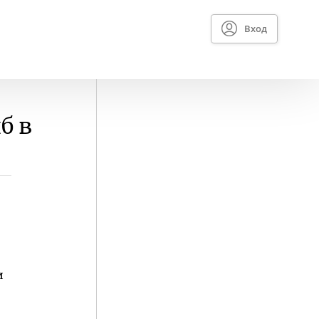
Вход
б в
и