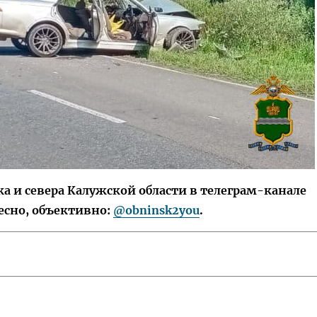
 и севера Калужской области в телеграм-канале
есно, объективно:
@obninsk2you
.