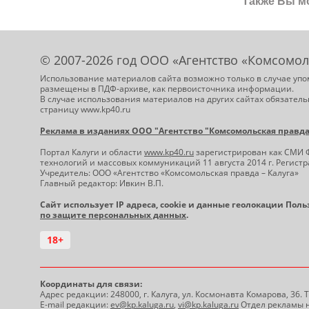
Также Вы м
© 2007-2026 год ООО «Агентство «Комсомол
Использование материалов сайта возможно только в случае упо
размещены в ПДФ-архиве, как первоисточника информации.
В случае использования материалов на других сайтах обязатель
страницу www.kp40.ru
Реклама в изданиях ООО "Агентство "Комсомольская правда -
Портал Калуги и области
www.kp40.ru
зарегистрирован как СМИ 
технологий и массовых коммуникаций 11 августа 2014 г. Регис
Учредитель: ООО «Агентство «Комсомольская правда – Калуга»
Главный редактор: Ивкин В.П.
Сайт использует IP адреса, cookie и данные геолокации Пол
по защите персональных данных
.
18+
Координаты для связи:
Адрес редакции: 248000, г. Калуга, ул. Космонавта Комарова, 36.
E-mail редакции:
ev@kp.kaluga.ru
,
vi@kp.kaluga.ru
Отдел рекламы н