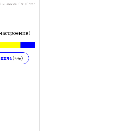
 и нажми Ctrl+Enter
 настроение!
епила
(
5
%)