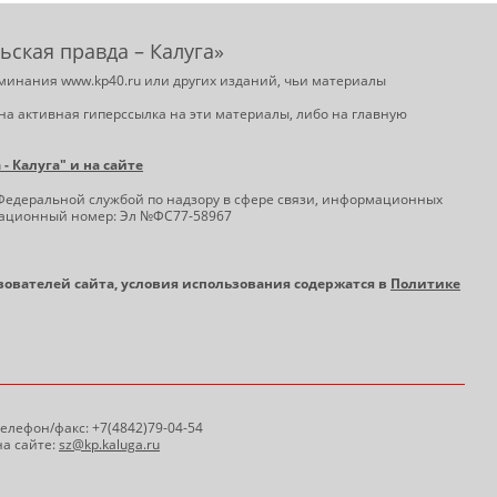
ьская правда – Калуга»
минания www.kp40.ru или других изданий, чьи материалы
на активная гиперссылка на эти материалы, либо на главную
 Калуга" и на сайте
Федеральной службой по надзору в сфере связи, информационных
трационный номер: Эл №ФС77-58967
ьзователей сайта, условия использования содержатся в
Политике
 Телефон/факс: +7(4842)79-04-54
а сайте:
sz@kp.kaluga.ru