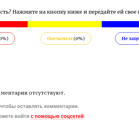
ость? Нажмите на кнопку ниже и передайте ей свое
0
%)
Опечалила
(
0
%)
Не зац
ментарии отсутствуют.
, чтобы оставлять комментарии.
ожете войти
с помощью соцсетей
: