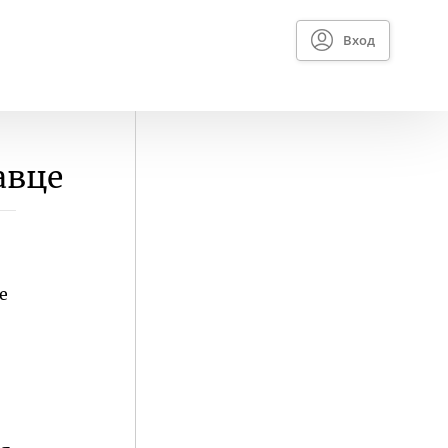
Вход
авце
е