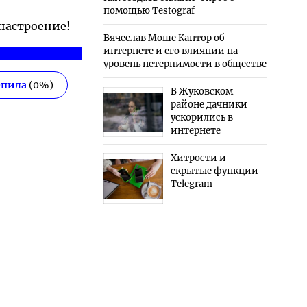
помощью Testograf
 настроение!
Вячеслав Моше Кантор об
интернете и его влиянии на
уровень нетерпимости в обществе
епила
(
0
%)
В Жуковском
районе дачники
ускорились в
интернете
Хитрости и
скрытые функции
Telegram