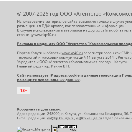
© 2007-2026 год ООО «Агентство «Комсомол
Использование материалов сайта возможно только в случае упо
размещены в ПДФ-архиве, как первоисточника информации.
В случае использования материалов на других сайтах обязатель
страницу www.kp40.ru
Реклама в изданиях ООО "Агентство "Комсомольская правда -
Портал Калуги и области
www.kp40.ru
зарегистрирован как СМИ 
технологий и массовых коммуникаций 11 августа 2014 г. Регис
Учредитель: ООО «Агентство «Комсомольская правда – Калуга»
Главный редактор: Ивкин В.П.
Сайт использует IP адреса, cookie и данные геолокации Пол
по защите персональных данных
.
18+
Координаты для связи:
Адрес редакции: 248000, г. Калуга, ул. Космонавта Комарова, 36.
E-mail редакции:
ev@kp.kaluga.ru
,
vi@kp.kaluga.ru
Отдел рекламы н