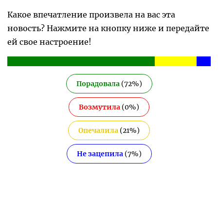
Какое впечатление произвела на вас эта
новость? Нажмите на кнопку ниже и передайте
ей свое настроение!
Порадовала
(
72
%)
Возмутила
(
0
%)
Опечалила
(
21
%)
Не зацепила
(
7
%)