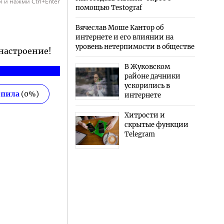
 и нажми Ctrl+Enter
помощью Testograf
Вячеслав Моше Кантор об
интернете и его влиянии на
уровень нетерпимости в обществе
 настроение!
В Жуковском
районе дачники
ускорились в
епила
(
0
%)
интернете
Хитрости и
скрытые функции
Telegram