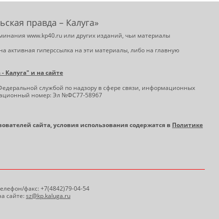
ьская правда – Калуга»
минания www.kp40.ru или других изданий, чьи материалы
на активная гиперссылка на эти материалы, либо на главную
 Калуга" и на сайте
Федеральной службой по надзору в сфере связи, информационных
трационный номер: Эл №ФС77-58967
ьзователей сайта, условия использования содержатся в
Политике
 Телефон/факс: +7(4842)79-04-54
а сайте:
sz@kp.kaluga.ru