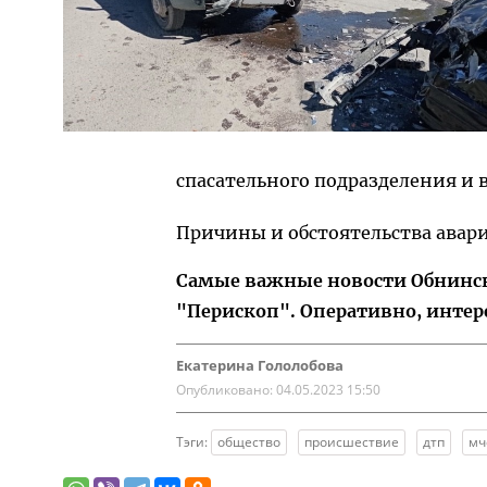
спасательного подразделения и 
Причины и обстоятельства авар
Самые важные новости Обнинска
"Перископ". Оперативно, интер
Екатерина Гололобова
Опубликовано:
04.05.2023 15:50
Тэги:
общество
происшествие
дтп
мч