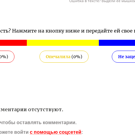
Ошибка в тексте? Выдели ее мышкой
ость? Нажмите на кнопку ниже и передайте ей свое
0
%)
Опечалила
(
0
%)
Не зац
ментарии отсутствуют.
, чтобы оставлять комментарии.
ожете войти
с помощью соцсетей
: