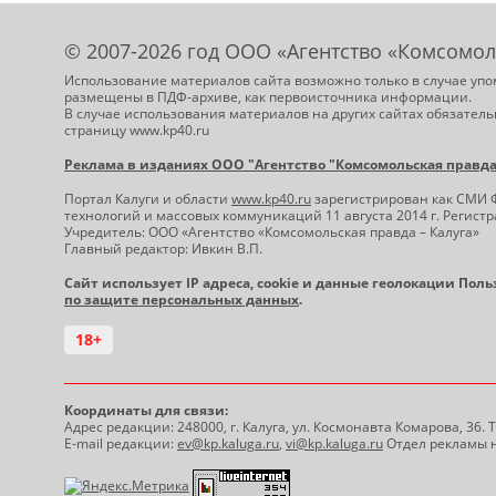
© 2007-2026 год ООО «Агентство «Комсомол
Использование материалов сайта возможно только в случае упо
размещены в ПДФ-архиве, как первоисточника информации.
В случае использования материалов на других сайтах обязатель
страницу www.kp40.ru
Реклама в изданиях ООО "Агентство "Комсомольская правда -
Портал Калуги и области
www.kp40.ru
зарегистрирован как СМИ 
технологий и массовых коммуникаций 11 августа 2014 г. Регис
Учредитель: ООО «Агентство «Комсомольская правда – Калуга»
Главный редактор: Ивкин В.П.
Сайт использует IP адреса, cookie и данные геолокации Пол
по защите персональных данных
.
18+
Координаты для связи:
Адрес редакции: 248000, г. Калуга, ул. Космонавта Комарова, 36.
E-mail редакции:
ev@kp.kaluga.ru
,
vi@kp.kaluga.ru
Отдел рекламы н