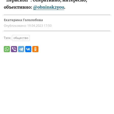
"Перископ". Оперативно, интересно,
объективно:
@obninsk2you
.
Екатерина Гололобова
Опубликовано:
19.04.2023 17:50
Тэги:
общество