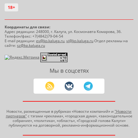
18+
Координаты для связи:
Адрес редакции: 248000, г. Калуга, ул. Космонавта Комарова, 36.
Телефон/факс: +7(4842)79-04-54
E-mail редакции:
ev@kp.kaluga.ru
,
vi@kp.kaluga.ru
Отдел рекламы на
сайте:
sz@kp.kaluga.ru
Мы в соцсетях
Новости, размещенные в рубриках «Новости компаний» и
"Новости
партнеров"
с тэгами «реклама», «городская дума», «законодательное
собрание», «политика», «область», «Городской голова Калуги»
публикуются на договорной, рекламно-информационной основе.