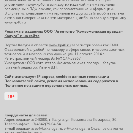
упоминания www.kp40.ru или других изданий, чьи материалы
размещены в ПДФ-архиве, как первоисточника информации.
В случае использования материалов на других сайтах обязательна
активная гиперссылка на эти материалы, либо на главную страницу
www.kp40.ru
Реклама в изданиях ООО "Агентство "Комсомольская правда -
Калуга" и на сайте
Портал Калуги и области
www.kp40.ru
зарегистрирован как СМИ
Федеральной службой по надзору в сфере связи, информационных
технологий и массовых коммуникаций 11 августа 2014 г.
Регистрационный номер: Эл №ФС77-58967
Учредитель: ООО «Агентство «Комсомольская правда – Калуга»
Главный редактор: Ивкин В.П.
Сайт использует IP адреса, cookie и данные геолокации
Пользователей сайта, условия использования содержатся в
Политике по защите персональных данных
.
18+
Координаты для связи:
Адрес редакции: 248000, г. Калуга, ул. Космонавта Комарова, 36.
Телефон/факс: +7(4842)79-04-54
E-mail редакции:
ev@kp.kaluga.ru
,
vi@kp.kaluga.ru
Отдел рекламы на
сайте:
sz@kp.kaluga.ru