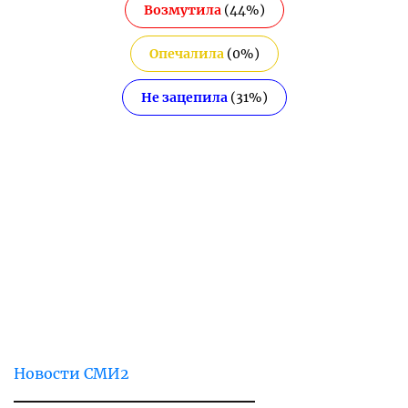
Возмутила
(
44
%)
Опечалила
(
0
%)
Не зацепила
(
31
%)
Новости СМИ2