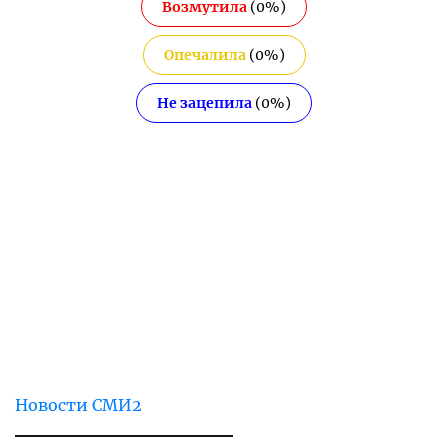
Возмутила
(
0
%)
Опечалила
(
0
%)
Не зацепила
(
0
%)
Новости СМИ2