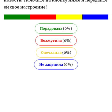
новость? Нажмите на кнопку ниже и передайте
ей свое настроение!
Порадовала
(
0
%)
Возмутила
(
0
%)
Опечалила
(
0
%)
Не зацепила
(
0
%)