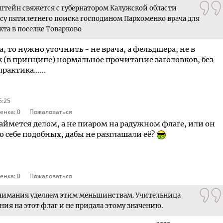
штейн свяжется с губернатором Калужской области
у пятилетнего поиска господином Пархоменко врача для
та в поселке Товарково
а, то нужно уточнить - не врача, а фельдшера, не в
так (в принципе) нормальное прочитание заголовков, без
актика......
5:25
енка:
0
Пожаловаться
ймется делом, а не пиаром на радужном флаге, или он
 себе подобных, дабы не разглашали её?
енка:
0
Пожаловаться
внимания уделяем этим меньшинствам. Учительница
ния на этот флаг и не придала этому значению.