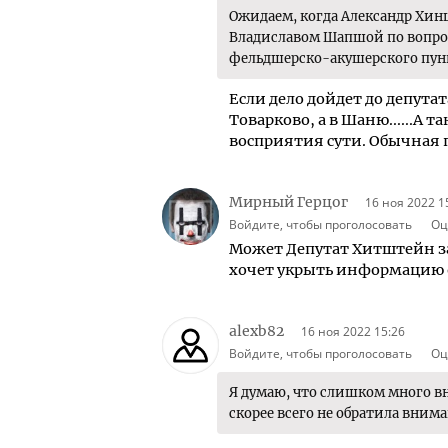
Ожидаем, когда Александр Хин
Владиславом Шапшой по вопрос
фельдшерско-акушерского пунк
Если дело дойдет до депутат
Товарково, а в Шаню......А 
восприятия сути. Обычная пр
Мирный Герцог
16 ноя 2022 1
Войдите, чтобы проголосовать
Оц
Может Депутат Хитштейн за
хочет укрыть информацию о
alexb82
16 ноя 2022 15:26
Войдите, чтобы проголосовать
Оц
Я думаю, что слишком много 
скорее всего не обратила внима