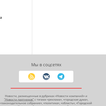
а
Мы в соцсетях
Новости, размещенные в рубриках «Новости компаний» и
"Новости партнеров"
с тэгами «реклама», «городская дума»,
«законодательное собрание», «политика», «область», «Городской