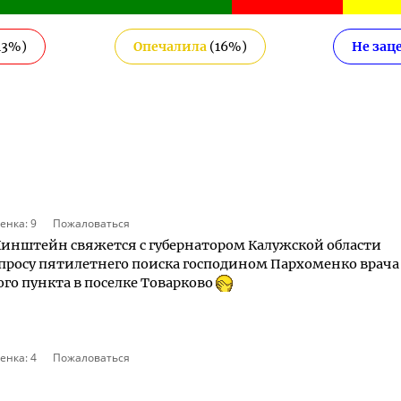
13
%)
Опечалила
(
16
%)
Не зац
енка:
9
Пожаловаться
Хинштейн свяжется с губернатором Калужской области
росу пятилетнего поиска господином Пархоменко врача
го пункта в поселке Товарково
енка:
4
Пожаловаться