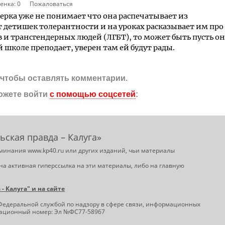
енка:
0
Пожаловаться
рка уже не понимает что она распечатывает из
 детишек толерантности и на уроках расказывает им про
ов и трансгендерных людей (ЛГБТ), то может быть пусть он
 школе преподает, уверен там ей будут рады.
, чтобы оставлять комментарии.
ожете войти
с помощью соцсетей
:
ьская правда – Калуга»
минания www.kp40.ru или других изданий, чьи материалы
на активная гиперссылка на эти материалы, либо на главную
 Калуга" и на сайте
Федеральной службой по надзору в сфере связи, информационных
трационный номер: Эл №ФС77-58967