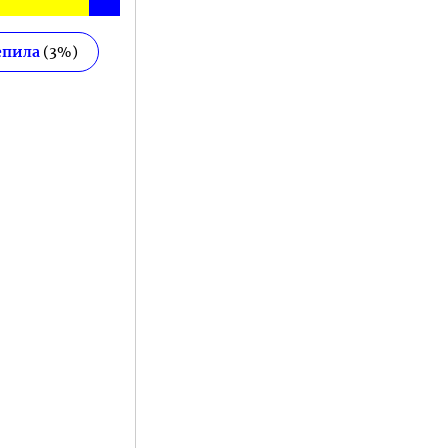
епила
(
3
%)