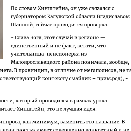
По словам Хинштейна, он уже связался с
губернатором Калужской области Владиславом
Шапшой, сейчас проводится проверка.
- Слава Богу, этот случай в регионе —
единственный и не факт, кстати, что
учительница-пенсионерка из
Малоярославецкого района понимала, вообще,
нета. В провинции, в отличие от мегаполисов, не т
оответствующий контексту смайлик – прим.ред), -
ности, который проводился в рамках урока
считает Хинштейн, это не лучшая идея.
Минпроса, как минимум, заменить это название. В
лерантность» имеет совершенно конкретный и не