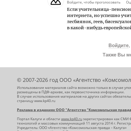
Войдите, чтобы проголосовать
Оц
Если учительница-пенсионе
интернета, но успешно учит
лесбиянок, геев, бисексуал
в какой-нибудь европейской
Войдите
Также Вы м
© 2007-2026 год ООО «Агентство «Комсомол
Использование материалов сайта возможно только в случае упо
размещены в ПДФ-архиве, как первоисточника информации.
В случае использования материалов на других сайтах обязатель
страницу www.kp40.ru
Реклама в изданиях ООО "Агентство "Комсомольская правда -
Портал Калуги и области
www.kp40.ru
зарегистрирован как СМИ 
технологий и массовых коммуникаций 11 августа 2014 г. Регис
Учредитель: ООО «Агентство «Комсомольская правда – Калуга»