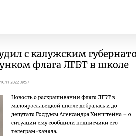
судил с калужским губернат
сунком флага ЛГБТ в школе
16.11.2022 09:57
Новость о раскрашивании флага ЛГБТ в
малоярославецкой школе добралась и до
депутата Госдумы Александра Хинштейна – о
ситуации ему сообщили подписчики его
телеграм-канала.