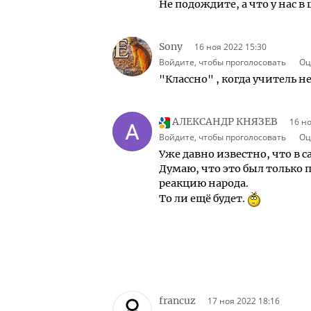
Не подождите, а что у нас в 
Sony
16 ноя 2022 15:30
Войдите, чтобы проголосовать
Оц
"Классно" , когда учитель н
АЛЕКСАНДР КНЯЗЕВ
16 но
Войдите, чтобы проголосовать
Оц
Уже давно известно, что в с
Думаю, что это был только
реакцию народа.
То ли ещё будет.
francuz
17 ноя 2022 18:16