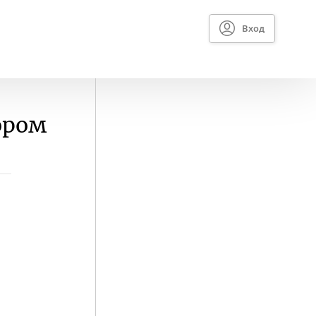
Вход
ором