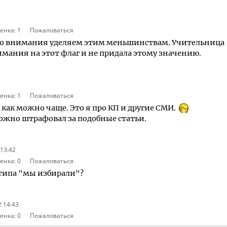
енка:
1
Пожаловаться
го внимания уделяем этим меньшинствам. Учительница
нимания на этот флаг и не придала этому значению.
енка:
1
Пожаловаться
как можно чаще. Это я про КП и другие СМИ.
божно штрафовал за подобные статьи.
 13:42
енка:
0
Пожаловаться
 типа "мы избирали"?
2 14:43
енка:
0
Пожаловаться