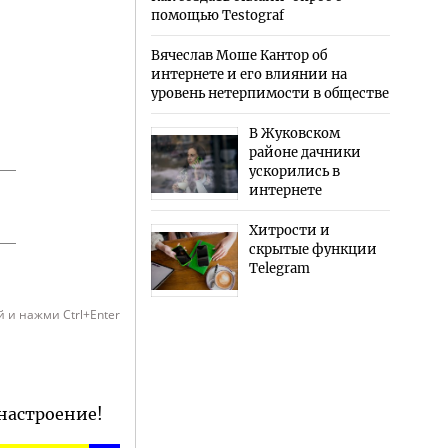
помощью Testograf
Вячеслав Моше Кантор об
интернете и его влиянии на
уровень нетерпимости в обществе
В Жуковском
районе дачники
ускорились в
интернете
Хитрости и
скрытые функции
Telegram
 и нажми Ctrl+Enter
 настроение!