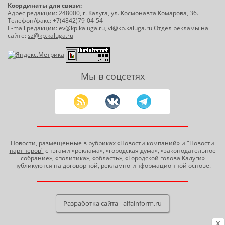
Координаты для связи:
Адрес редакции: 248000, г. Калуга, ул. Космонавта Комарова, 36.
Телефон/факс: +7(4842)79-04-54
E-mail редакции:
ev@kp.kaluga.ru
,
vi@kp.kaluga.ru
Отдел рекламы на
сайте:
sz@kp.kaluga.ru
Мы в соцсетях
Новости, размещенные в рубриках «Новости компаний» и
"Новости
партнеров"
с тэгами «реклама», «городская дума», «законодательное
собрание», «политика», «область», «Городской голова Калуги»
публикуются на договорной, рекламно-информационной основе.
Разработка сайта - alfainform.ru
X