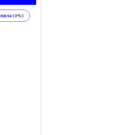
епила
(
0
%)