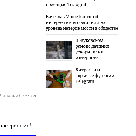
помощью Testograf
Вячеслав Моше Кантор об
интернете и его влиянии на
уровень нетерпимости в обществе
В Жуковском
районе дачники
ускорились в
интернете
Хитрости и
скрытые функции
Telegram
 и нажми Ctrl+Enter
 настроение!