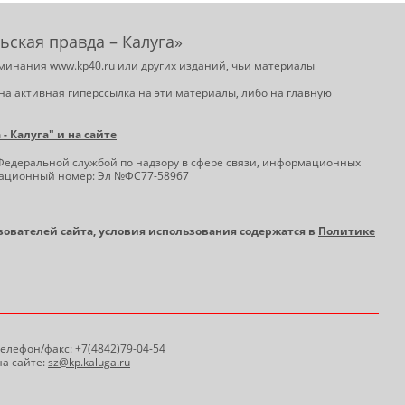
ьская правда – Калуга»
минания www.kp40.ru или других изданий, чьи материалы
на активная гиперссылка на эти материалы, либо на главную
 Калуга" и на сайте
Федеральной службой по надзору в сфере связи, информационных
трационный номер: Эл №ФС77-58967
ьзователей сайта, условия использования содержатся в
Политике
 Телефон/факс: +7(4842)79-04-54
а сайте:
sz@kp.kaluga.ru