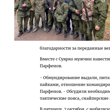
благодарности за переданные в
Вместе с Суярко мужчин навести
Парфенов.
- Обмундирование выдали, пита
пайками, отношение командиров
Парфенов. - Обсудили необходи
тактические пояса, снайперски
В пятницу, 7 октября, с мобили