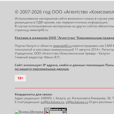
© 2007-2026 год ООО «Агентство «Комсомол
Использование материалов сайта возможно только в случае упо
размещены в ПДФ-архиве, как первоисточника информации.
В случае использования материалов на других сайтах обязатель
страницу www.kp40.ru
Реклама в изданиях ООО "Агентство "Комсомольская правда -
Портал Калуги и области
www.kp40.ru
зарегистрирован как СМИ 
технологий и массовых коммуникаций 11 августа 2014 г. Регис
Учредитель: ООО «Агентство «Комсомольская правда – Калуга»
Главный редактор: Ивкин В.П.
Сайт использует IP адреса, cookie и данные геолокации Пол
по защите персональных данных
.
18+
Координаты для связи:
Адрес редакции: 248000, г. Калуга, ул. Космонавта Комарова, 36.
E-mail редакции:
ev@kp.kaluga.ru
,
vi@kp.kaluga.ru
Отдел рекламы н