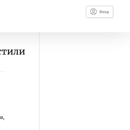
Вход
стили
я,
а