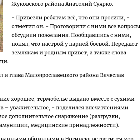
Жуковского района Анатолий Суярко.
- Привезли ребятам всё, что они просили, -
отметил он. - Проговорили с ними все вопросы
обсудили пожелания. Пообщавшись с ними,
понял, что настрой у парней боевой. Передают
землякам и родным привет, а также слова
ещи.
л и глава Малоярославецкого района Вячеслав
ние хорошее, термобелье выдано вместе с сухими
 – уважительное, - поделился впечатлениями
мое дополнительное снаряжение (разгрузки,
е амуниции, медицинские принадлежности).
зованными обнинцами в Ногинске встретится мэр