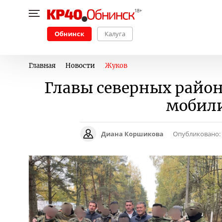
Обнинск
Калуга
Главная
Новости
Жуков
Главы северных район
мобил
Диана Коршикова
Опубликовано: