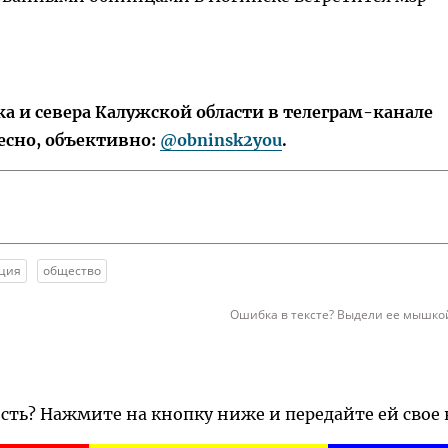
 и севера Калужской области в телеграм-канале
есно, объективно:
@obninsk2you
.
ция
общество
Ошибка в тексте? Выдели ее мышкой
ость? Нажмите на кнопку ниже и передайте ей свое