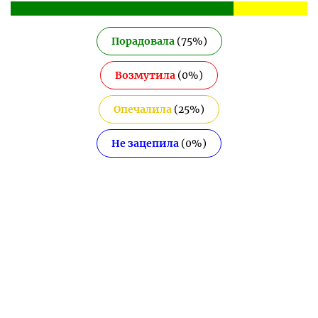
Порадовала
(
75
%)
Возмутила
(
0
%)
Опечалила
(
25
%)
Не зацепила
(
0
%)