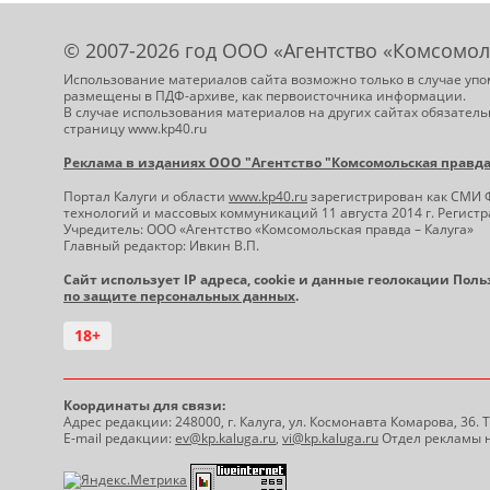
© 2007-2026 год ООО «Агентство «Комсомол
Использование материалов сайта возможно только в случае упо
размещены в ПДФ-архиве, как первоисточника информации.
В случае использования материалов на других сайтах обязатель
страницу www.kp40.ru
Реклама в изданиях ООО "Агентство "Комсомольская правда -
Портал Калуги и области
www.kp40.ru
зарегистрирован как СМИ 
технологий и массовых коммуникаций 11 августа 2014 г. Регис
Учредитель: ООО «Агентство «Комсомольская правда – Калуга»
Главный редактор: Ивкин В.П.
Сайт использует IP адреса, cookie и данные геолокации Пол
по защите персональных данных
.
18+
Координаты для связи:
Адрес редакции: 248000, г. Калуга, ул. Космонавта Комарова, 36.
E-mail редакции:
ev@kp.kaluga.ru
,
vi@kp.kaluga.ru
Отдел рекламы н