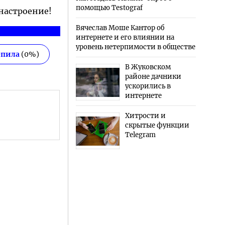
помощью Testograf
 настроение!
Вячеслав Моше Кантор об
интернете и его влиянии на
уровень нетерпимости в обществе
епила
(
0
%)
В Жуковском
районе дачники
ускорились в
интернете
Хитрости и
скрытые функции
Telegram