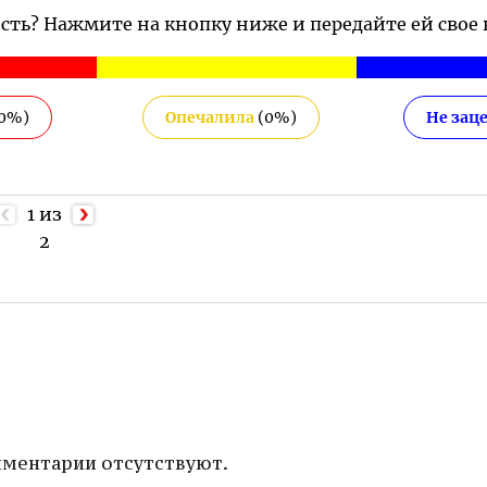
ость? Нажмите на кнопку ниже и передайте ей свое
0
%)
Опечалила
(
0
%)
Не зац
1 из
2
ментарии отсутствуют.