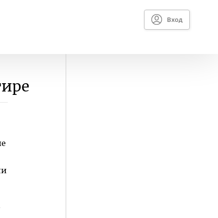
Вход
тире
ые
ли
.