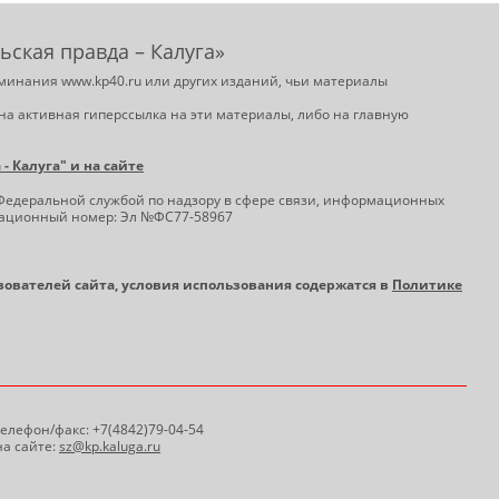
ьская правда – Калуга»
минания www.kp40.ru или других изданий, чьи материалы
на активная гиперссылка на эти материалы, либо на главную
 Калуга" и на сайте
Федеральной службой по надзору в сфере связи, информационных
трационный номер: Эл №ФС77-58967
ьзователей сайта, условия использования содержатся в
Политике
 Телефон/факс: +7(4842)79-04-54
а сайте:
sz@kp.kaluga.ru