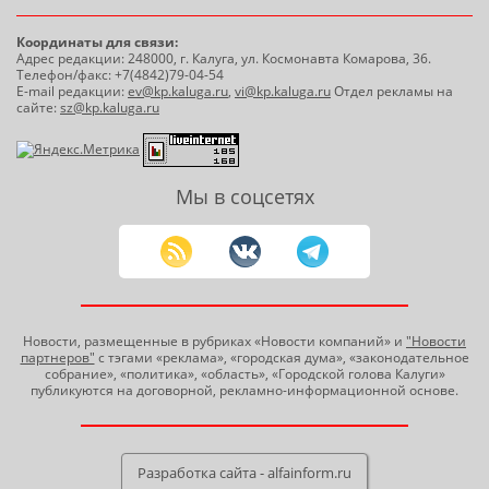
Координаты для связи:
Адрес редакции: 248000, г. Калуга, ул. Космонавта Комарова, 36.
Телефон/факс: +7(4842)79-04-54
E-mail редакции:
ev@kp.kaluga.ru
,
vi@kp.kaluga.ru
Отдел рекламы на
сайте:
sz@kp.kaluga.ru
Мы в соцсетях
Новости, размещенные в рубриках «Новости компаний» и
"Новости
партнеров"
с тэгами «реклама», «городская дума», «законодательное
собрание», «политика», «область», «Городской голова Калуги»
публикуются на договорной, рекламно-информационной основе.
Разработка сайта - alfainform.ru