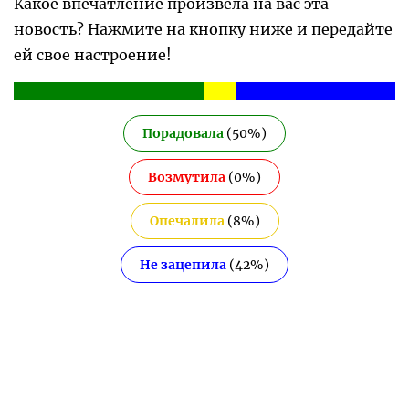
Какое впечатление произвела на вас эта
новость? Нажмите на кнопку ниже и передайте
ей свое настроение!
Порадовала
(
50
%)
Возмутила
(
0
%)
Опечалила
(
8
%)
Не зацепила
(
42
%)