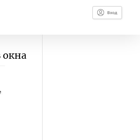
Вход
 окна
е