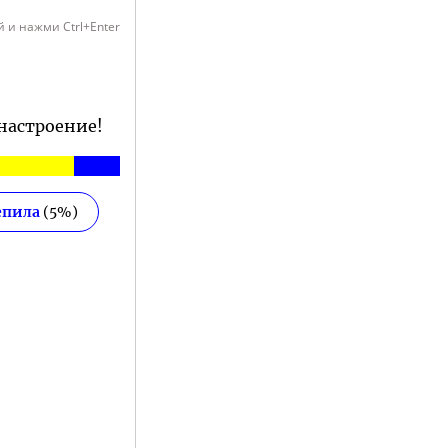
 и нажми Ctrl+Enter
 настроение!
епила
(
5
%)