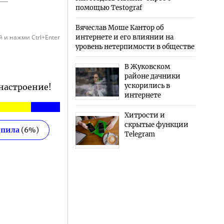
помощью Testograf
Вячеслав Моше Кантор об
 и нажми Ctrl+Enter
интернете и его влиянии на
уровень нетерпимости в обществе
В Жуковском
районе дачники
ускорились в
 настроение!
интернете
Хитрости и
скрытые функции
епила
(
6
%)
Telegram