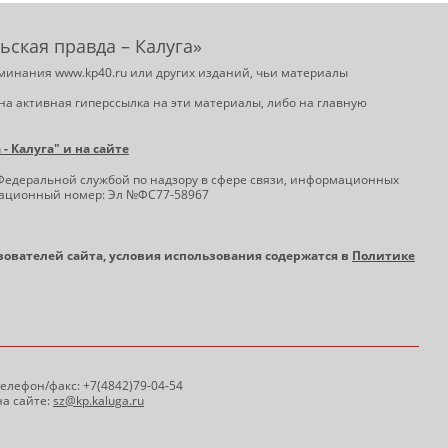
ьская правда – Калуга»
минания www.kp40.ru или других изданий, чьи материалы
на активная гиперссылка на эти материалы, либо на главную
 Калуга" и на сайте
Федеральной службой по надзору в сфере связи, информационных
трационный номер: Эл №ФС77-58967
ьзователей сайта, условия использования содержатся в
Политике
 Телефон/факс: +7(4842)79-04-54
а сайте:
sz@kp.kaluga.ru