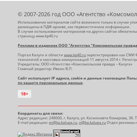
© 2007-2026 год ООО «Агентство «Комсомол
Использование материалов сайта возможно только в случае упо
размещены в ПДФ-архиве, как первоисточника информации.
В случае использования материалов на других сайтах обязатель
страницу www.kp40.ru
Реклама в изданиях ООО "Агентство "Комсомольская правда -
Портал Калуги и области
www.kp40.ru
зарегистрирован как СМИ 
технологий и массовых коммуникаций 11 августа 2014 г. Регис
Учредитель: ООО «Агентство «Комсомольская правда – Калуга»
Главный редактор: Ивкин В.П.
Сайт использует IP адреса, cookie и данные геолокации Пол
по защите персональных данных
.
18+
Координаты для связи:
Адрес редакции: 248000, г. Калуга, ул. Космонавта Комарова, 36.
E-mail редакции:
ev@kp.kaluga.ru
,
vi@kp.kaluga.ru
Отдел рекламы н