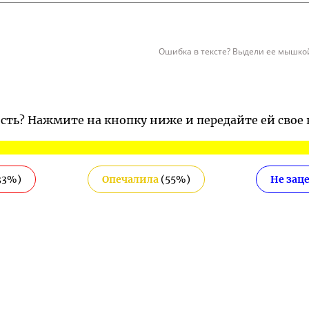
Ошибка в тексте? Выдели ее мышкой
ость? Нажмите на кнопку ниже и передайте ей свое
33
%)
Опечалила
(
55
%)
Не зац