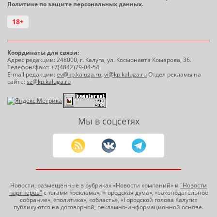
Политике по защите персональных данных
.
18+
Координаты для связи:
Адрес редакции: 248000, г. Калуга, ул. Космонавта Комарова, 36.
Телефон/факс: +7(4842)79-04-54
E-mail редакции:
ev@kp.kaluga.ru
,
vi@kp.kaluga.ru
Отдел рекламы на
сайте:
sz@kp.kaluga.ru
Мы в соцсетях
Новости, размещенные в рубриках «Новости компаний» и
"Новости
партнеров"
с тэгами «реклама», «городская дума», «законодательное
собрание», «политика», «область», «Городской голова Калуги»
публикуются на договорной, рекламно-информационной основе.