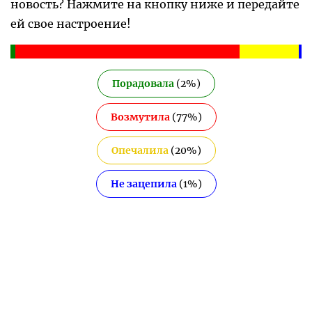
новость? Нажмите на кнопку ниже и передайте
ей свое настроение!
Порадовала
(
2
%)
Возмутила
(
77
%)
Опечалила
(
20
%)
Не зацепила
(
1
%)