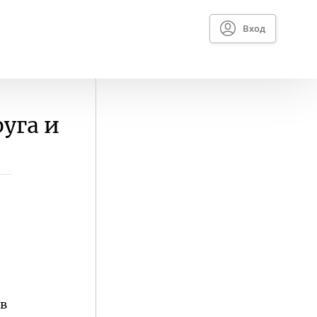
Вход
уга и
 в