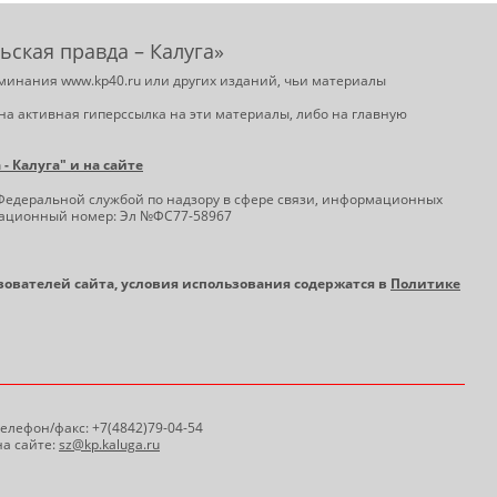
ьская правда – Калуга»
минания www.kp40.ru или других изданий, чьи материалы
на активная гиперссылка на эти материалы, либо на главную
 Калуга" и на сайте
Федеральной службой по надзору в сфере связи, информационных
трационный номер: Эл №ФС77-58967
ьзователей сайта, условия использования содержатся в
Политике
 Телефон/факс: +7(4842)79-04-54
а сайте:
sz@kp.kaluga.ru