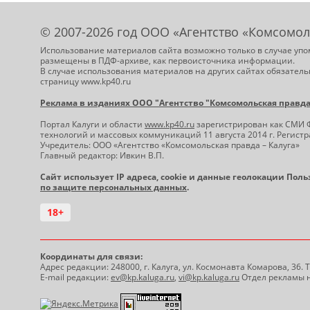
© 2007-2026 год ООО «Агентство «Комсомол
Использование материалов сайта возможно только в случае упо
размещены в ПДФ-архиве, как первоисточника информации.
В случае использования материалов на других сайтах обязатель
страницу www.kp40.ru
Реклама в изданиях ООО "Агентство "Комсомольская правда -
Портал Калуги и области
www.kp40.ru
зарегистрирован как СМИ 
технологий и массовых коммуникаций 11 августа 2014 г. Регис
Учредитель: ООО «Агентство «Комсомольская правда – Калуга»
Главный редактор: Ивкин В.П.
Сайт использует IP адреса, cookie и данные геолокации Пол
по защите персональных данных
.
18+
Координаты для связи:
Адрес редакции: 248000, г. Калуга, ул. Космонавта Комарова, 36.
E-mail редакции:
ev@kp.kaluga.ru
,
vi@kp.kaluga.ru
Отдел рекламы н