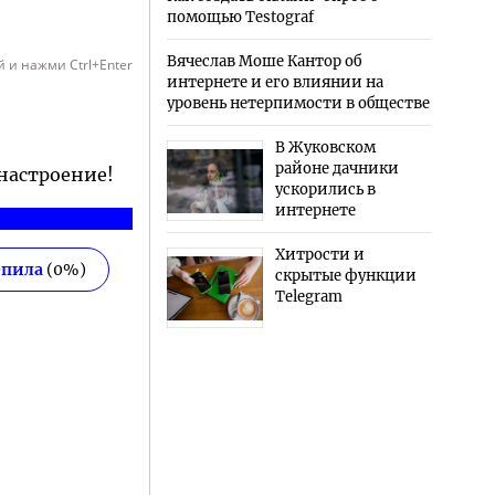
помощью Testograf
Вячеслав Моше Кантор об
 и нажми Ctrl+Enter
интернете и его влиянии на
уровень нетерпимости в обществе
В Жуковском
районе дачники
 настроение!
ускорились в
интернете
Хитрости и
епила
(
0
%)
скрытые функции
Telegram