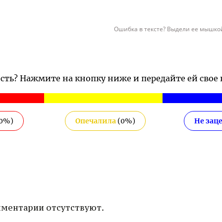
Ошибка в тексте? Выдели ее мышкой
ость? Нажмите на кнопку ниже и передайте ей свое
0
%)
Опечалила
(
0
%)
Не зац
ментарии отсутствуют.