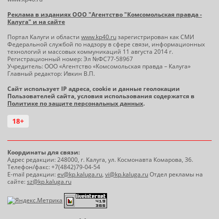
Реклама в изданиях ООО "Агентство "Комсомольская правда -
Калуга" и на сайте
Портал Калуги и области
www.kp40.ru
зарегистрирован как СМИ
Федеральной службой по надзору в сфере связи, информационных
технологий и массовых коммуникаций 11 августа 2014 г.
Регистрационный номер: Эл №ФС77-58967
Учредитель: ООО «Агентство «Комсомольская правда – Калуга»
Главный редактор: Ивкин В.П.
Сайт использует IP адреса, cookie и данные геолокации
Пользователей сайта, условия использования содержатся в
Политике по защите персональных данных
.
18+
Координаты для связи:
Адрес редакции: 248000, г. Калуга, ул. Космонавта Комарова, 36.
Телефон/факс: +7(4842)79-04-54
E-mail редакции:
ev@kp.kaluga.ru
,
vi@kp.kaluga.ru
Отдел рекламы на
сайте:
sz@kp.kaluga.ru