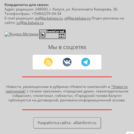
Координаты для связи:
Адрес редакции: 248000, г. Калуга, ул. Космонавта Комарова, 36.
Телефон/факс: +7(4842)79-04-54
E-mail редакции:
ev@kp.kaluga.ru
,
vi@kp.kaluga.ru
Отдел рекламы на
сайте:
sz@kp.kaluga.ru
Мы в соцсетях
Новости, размещенные в рубриках «Новости компаний» и
"Новости
партнеров"
с тэгами «реклама», «городская дума», «законодательное
собрание», «политика», «область», «Городской голова Калуги»
публикуются на договорной, рекламно-информационной основе.
Разработка сайта - alfainform.ru