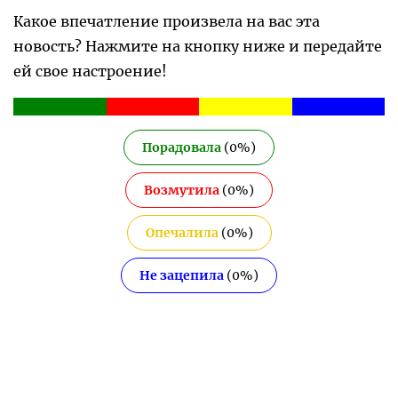
Какое впечатление произвела на вас эта
новость? Нажмите на кнопку ниже и передайте
ей свое настроение!
Порадовала
(
0
%)
Возмутила
(
0
%)
Опечалила
(
0
%)
Не зацепила
(
0
%)