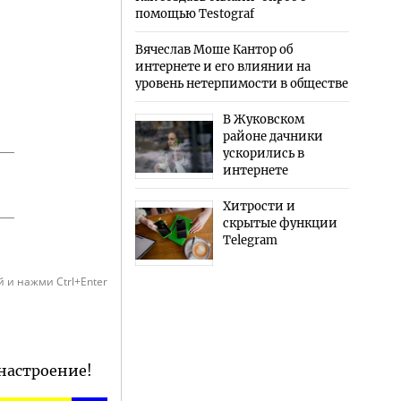
помощью Testograf
Вячеслав Моше Кантор об
интернете и его влиянии на
уровень нетерпимости в обществе
В Жуковском
районе дачники
ускорились в
интернете
Хитрости и
скрытые функции
Telegram
 и нажми Ctrl+Enter
 настроение!