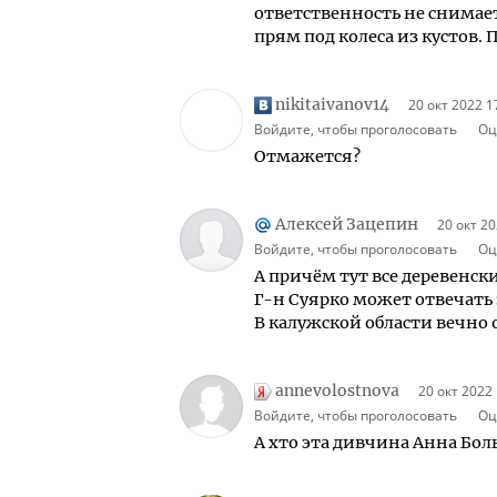
ответственность не снимае
прям под колеса из кустов.
nikitaivanov14
20 окт 2022 1
Войдите, чтобы проголосовать
Оц
Отмажется?
Алексей Зацепин
20 окт 20
Войдите, чтобы проголосовать
Оц
А причём тут все деревенски
Г-н Суярко может отвечать 
В калужской области вечно о
annevolostnova
20 окт 2022
Войдите, чтобы проголосовать
Оц
А хто эта дивчина Анна Бол