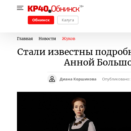
Обнинск
Калуга
Главная
Новости
Жуков
Стали известны подроб
Анной Большо
Диана Коршикова
Опубликовано: