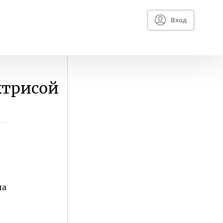
Вход
ктрисой
на