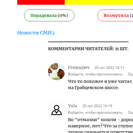
Порадовала
(
0
%)
Возмутила
(
Новости СМИ2
КОММЕНТАРИИ ЧИТАТЕЛЕЙ: 11 ШТ.
Геннадич
20 окт 2022 16:11
Войдите, чтобы проголосовать
Оц
Что то похожее я уже читал
на Грабцевском шоссе.
Yula
20 окт 2022 16:19
Войдите, чтобы проголосовать
Оц
Во "отмазки" пошли - дорог
наверное, нет? Что за глупо
теперь снимается ответстве