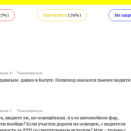
17
%)
Опечалила
(
79
%)
Не зац
енка:
6
Пожаловаться
 давным-давно в Калуге. Пешеход оказался пьянее водите
енка:
1
Пожаловаться
а, видите ли, не освещённая. А у ее автомобиля фар,
сти вообще? Если участок дороги не освещен, с водителя
нность за ДТП со смертельным исходом? Или - только с