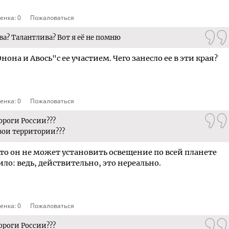
енка:
0
Пожаловаться
ва? Талантлива? Вот я её не помню
на и Авось"с ее участием. Чего занесло ее в эти края?
енка:
0
Пожаловаться
ороги России???
свои территории???
 что он не может установить освещение по всей планете
ло: ведь, действительно, это нереально.
енка:
0
Пожаловаться
ороги России???