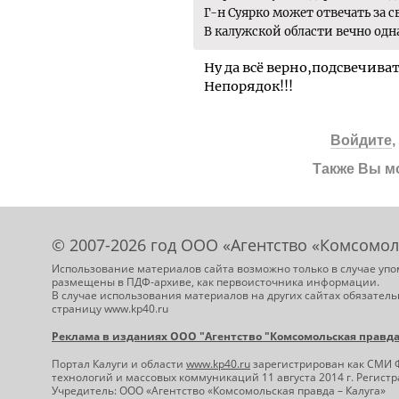
Г-н Суярко может отвечать за 
В калужской области вечно одна
Ну да всё верно,подсвечива
Непорядок!!!
Войдите
Также Вы м
© 2007-2026 год ООО «Агентство «Комсомол
Использование материалов сайта возможно только в случае упо
размещены в ПДФ-архиве, как первоисточника информации.
В случае использования материалов на других сайтах обязатель
страницу www.kp40.ru
Реклама в изданиях ООО "Агентство "Комсомольская правда -
Портал Калуги и области
www.kp40.ru
зарегистрирован как СМИ 
технологий и массовых коммуникаций 11 августа 2014 г. Регис
Учредитель: ООО «Агентство «Комсомольская правда – Калуга»