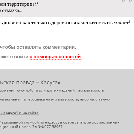
свои территории???
 отмазка...
ть должен как только в деревню знаменитость въезжает!
, чтобы оставлять комментарии.
ожете войти
с помощью соцсетей
:
ьская правда – Калуга»
минания www.kp40.ru или других изданий, чьи материалы
на активная гиперссылка на эти материалы, либо на главную
 Калуга" и на сайте
Федеральной службой по надзору в сфере связи, информационных
трационный номер: Эл №ФС77-58967