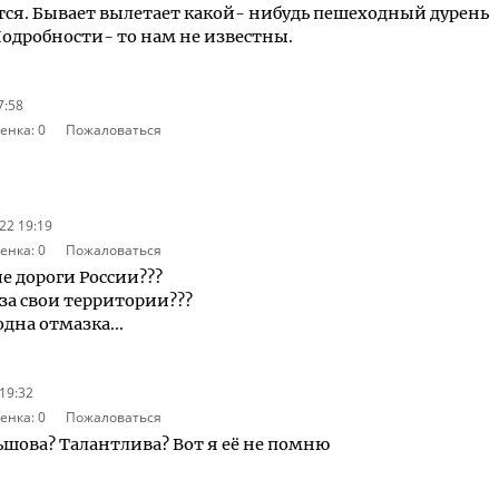
тся. Бывает вылетает какой- нибудь пешеходный дурень
 Подробности- то нам не известны.
7:58
енка:
0
Пожаловаться
22 19:19
енка:
0
Пожаловаться
е дороги России???
за свои территории???
дна отмазка...
 19:32
енка:
0
Пожаловаться
ьшова? Талантлива? Вот я её не помню