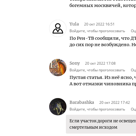
богемных москвичей, кото
Yula
20 окт 2022 16:51
Войдите, чтобы проголосовать
Оц
По Рен-ТВ сообщили, что ДТ
до сих пор не возбуждено. Н
Sony
20 окт 2022 17:08
Войдите, чтобы проголосовать
Оц
Пустая статья. Из неё ясно,
А вот отмазки чиновника про 
Barabashka
20 окт 2022 17:42
Войдите, чтобы проголосовать
Оц
Если участок дороги не освещен
смертельным исходом