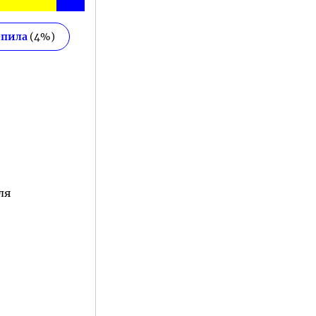
епила
(
4
%)
ля